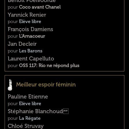
Benoît Poelvoorde
pour
Coco avant Chanel
Yannick Renier
pour
Elève libre
François Damiens
pour
L'Arnacoeur
Jan Decleir
pour
Les Barons
Laurent Capelluto
pour
OSS 117: Rio ne répond plus
Meilleur espoir féminin
Pauline Etienne
pour
Elève libre
Stéphanie Blanchoud
pour
La Régate
Chloé Struvay