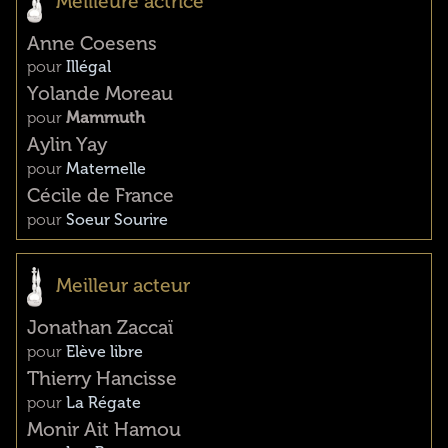
Meilleure actrice
Anne Coesens
pour
Illégal
Yolande Moreau
pour
Mammuth
Aylin Yay
pour
Maternelle
Cécile de France
pour
Soeur Sourire
Meilleur acteur
Jonathan Zaccaï
pour
Elève libre
Thierry Hancisse
pour
La Régate
Monir Ait Hamou