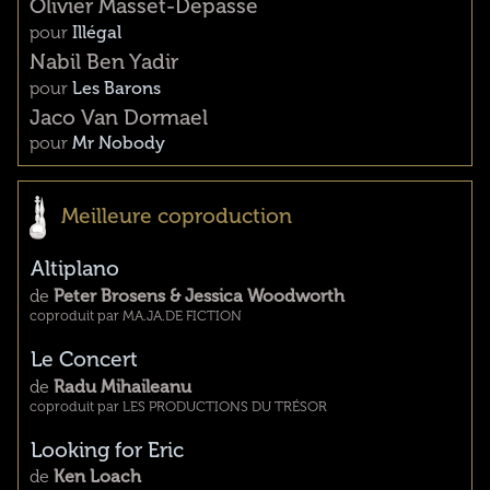
Olivier Masset-Depasse
pour
Illégal
Nabil Ben Yadir
pour
Les Barons
Jaco Van Dormael
pour
Mr Nobody
Meilleure coproduction
Altiplano
de
Peter Brosens & Jessica Woodworth
coproduit par MA.JA.DE FICTION
Le Concert
de
Radu Mihaileanu
coproduit par LES PRODUCTIONS DU TRÉSOR
Looking for Eric
de
Ken Loach