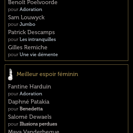
Benoît Poelvoorde
pour
Adoration
Sam Louwyck
pour
Jumbo
Patrick Descamps
pour
Les intranquilles
Gilles Remiche
pour
Une vie démente
Meilleur espoir féminin
Fantine Harduin
pour
Adoration
Daphné Patakia
pour
Benedetta
Salomé Dewaels
pour
Illusions perdues
Maya Vanderbeque