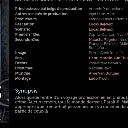
Principale société belge de production
Artémis Productions
Autres sociétés de production
Agat Films & Cie
Producteurs
Patrick Quinet (Artémis
Réalisation
Lucas Belvaux
Scénario
Lucas Belvaux
Premiers rôles
Sophie Quinton, Yvan A
Seconds rôles
Natacha Régnier
, Nico
François Feroleto, Didi
Rochefort
Image
Pierric Gantelmi d’Ille
Son
Henri Morelle
,
Luc Th
Décors
Frédérique Belvaux
Costumes
Nathalie Raoul
Musique
Arne Van Dongen
Montage
Ludo Troch
Synopsis
Alors qu’elle rentre d’un voyage professionnel en Chine, 
crime. Aucun témoin, tout le monde dormait. Paraît-il. Mai
apprendre que trente-huit personnes ont vu ou entendu qu
partie de ceux-là