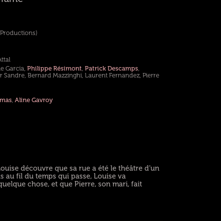
 Productions)
ttal
le Garcia,
Philippe Résimont
,
Patrick Descamps
,
er Sandre, Bernard Mazzinghi, Laurent Fernandez, Pierre
omas
,
Aline Gavroy
Louise découvre que sa rue a été le théâtre d’un
s au fil du temps qui passe, Louise va
elque chose, et que Pierre, son mari, fait