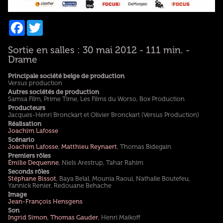
Facebook
Twitter
Sortie en salles : 30 mai 2012 - 111 min. -
Drame
Principale société belge de production
Versus production
Autres sociétés de production
Samsa Film, Prime Time, Les Films du Worso, Box Production
Producteurs
Jacques-Henri Bronckart et Olivier Bronckart (Versus Production)
Réalisation
Joachim Lafosse
Scénario
Joachim Lafosse
,
Matthieu Reynaert
, Thomas Bidegain
Premiers rôles
Émilie Dequenne
, Niels Arestrup, Tahar Rahim
Seconds rôles
Stéphane Bissot
, Baya Belal, Mounia Raoui, Nathalie Boutefeu,
Yannick Renier, Redouane Behache
Image
Jean-François Hensgens
Son
Ingrid Simon
,
Thomas Gauder
, Henri Maikoff