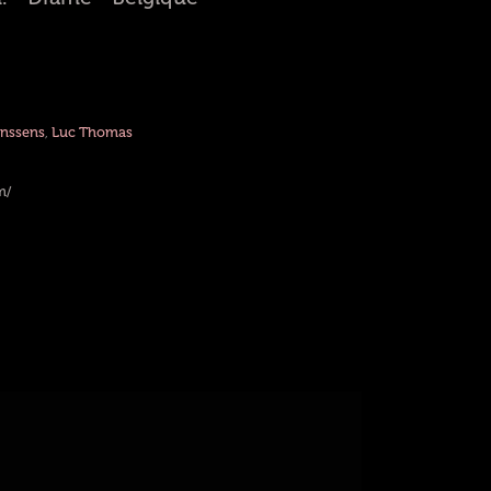
anssens
,
Luc Thomas
m/