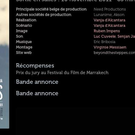
Principale société belge de production
Need Productions
Autres sociétés de production
Lunanime, Akson
Réalisation
Vanja d’Alcantara
Scénario
Vanja d’Alcantara
Image
Ruben Impens
Son
Luc Cuveele
,
Senjan J
Musique
Eric Bribosia
Montage
Virginie Messiaen
Site web
beyondthesteppes.co
Récompenses
Prix du jury au Festival du Film de Marrakech
Bande annonce
Bande annonce