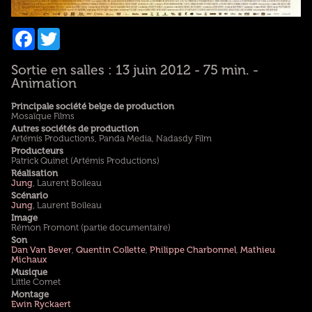
Facebook
Twitter
Sortie en salles : 13 juin 2012 - 75 min. -
Animation
Principale société belge de production
Mosaïque Films
Autres sociétés de production
Artémis Productions, Panda Media, Nadasdy Film
Producteurs
Patrick Quinet (Artémis Productions)
Réalisation
Jung
, Laurent Boileau
Scénario
Jung
, Laurent Boileau
Image
Rémon Fromont (partie documentaire)
Son
Dan Van Bever
,
Quentin Collette
,
Philippe Charbonnel
,
Mathieu
Michaux
Musique
Little Comet
Montage
Ewin Ryckaert