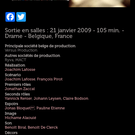
Facebook
Twitter
Sortie en salles : 21 janvier 2009 - 105 min. -
Drame - Belgique, France
Principale société belge de production
Versus Production
Autres sociétés de production
Ryva, MACT
Réalisation
Joachim Lafosse
Scénario
Joachim Lafosse
,
François Pirot
Premiers rôles
Jonathan Zaccaï
Seconds rôles
Yannick Renier
,
Johann Leysen
,
Claire Bodson
Espoirs
Jonas Bloquet
,
Pauline Etienne
Image
Hichame Alaouié
Son
Benoît Biral
,
Benoît De Clerck
Décors