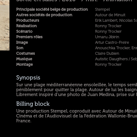
Principale société belge de production
Stempel
Autres sociétés de production
Autour de Minuit
Producteurs
Erik Lambert, Nicolas 
Réalisation
Ronny Trocker
Scénario
Ronny Trocker
Premiers rôles
Umaru Jibirin
Image
Artur Castro-Freire
Son
Anouschka Trocker, Enr
Costumes
Claire Dubien
Musique
Autistic Daugthers / Se
Montage
Ronny Trocker
Synopsis
Sur une plage méditerranéenne ensoleillée, le temps semb
péniblement pour quitter la plage. Autour de lui les baign
Librement inspiré d'une photo de Juan Medina, prise sur 
Billing block
Une production Stempel, coproduit avec Autour de Minuit
Cinéma et de l'Audiovisuel de la Fédération Wallonie-Brux
France.