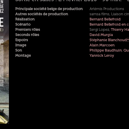
Principale société belge de production
Artémis Productions
Autres sociétés de production
samsa films, Liaison c
Réalisation
Bernard Bellefroid
Scénario
Bernard Bellefroid en 
Premiers rôles
Sergi Lopez,
Thierry H
Seconds rôles
David Murgia
Espoirs
Stéphanie Blanchou
Image
Alain Marcoen
Son
Philippe Baudhuin
,
Qu
Montage
Yannick Leroy