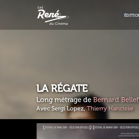
ÉDITIO
LA RÉGATE
Long métrage de
Bernard Bellef
Avec Sergi Lopez,
Thierry Hancisse