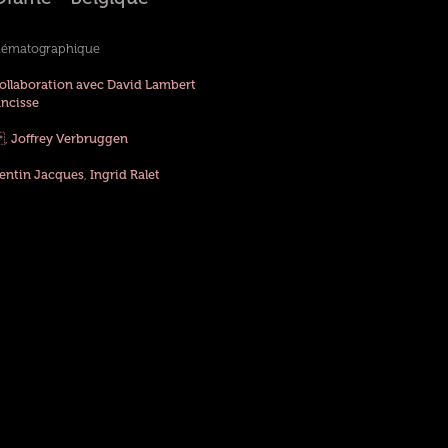
inématographique
collaboration avec David Lambert
ancisse
d
,
Joffrey Verbruggen
entin Jacques
,
Ingrid Ralet