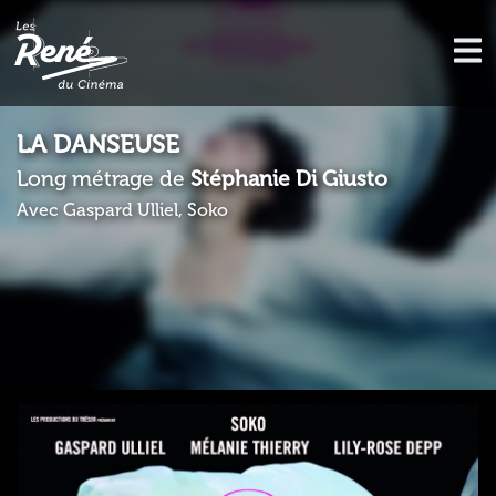
LA DANSEUSE
Long métrage de
Stéphanie Di Giusto
Avec Gaspard Ulliel, Soko