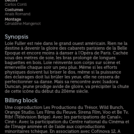
Décors
Carlos Conti
Costumes
Anaïs Romand
Montage
Géraldine Mangenot
Synopsis
Loïe Fuller est née dans le grand ouest américain. Rien ne la
destine à devenir la gloire des cabarets parisiens de la Belle
Epoque et encore moins à danser à l'Opéra de Paris. Cachée
sous des mètres de soie, les bras prolongé de longues
baguettes en bois, Loïe réinvente son corps sur scène et
émerveille chaque soir un peu plus. Même si les efforts
physiques doivent lui briser le dos, même si la puissance
des éclairages doit lui brûler les yeux, elle ne cessera de
perfectionner sa danse. Mais sa rencontre avec Isadora
Duncan, jeune prodige avide de gloire, va précipiter la chute
de cette icône du début du 20ème siècle.
Billing block
Une coproduction Les Productions du Trésor, Wild Bunch,
Orange Studio, Les Films du Fleuve, Sirena Film, Voo et Be Tv,
Rtbf (Télévision Belge). Avec les participations de Canal+,
Ciné+. Avec la participation du Centre national du Cinéma et
de l'Image animée et de l'aide aux coproductions
minoritaires tchèque. En association avec Cofinova 12, A