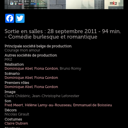
Facebook
Twitter
Sortie en salles : 28 septembre 2011 - 94 min.
- Comédie burlesque et romantique
Principale société belge de production
Courage mon amour
Autres sociétés de production
MK2
Réalisation
Dominique Abel
,
Fiona Gordon
, Bruno Romy
Scénario
Dominique Abel
,
Fiona Gordon
Premiers rôles
Dominique Abel
,
Fiona Gordon
Image
Claire Childéric, Jean-Christophe Leforestier
Son
Fred Meert
,
Hélène Lamy-au-Rousseau
,
Emmanuel de Boissieu
Décors
Nicolas Girault
Costumes
Claire Dubien