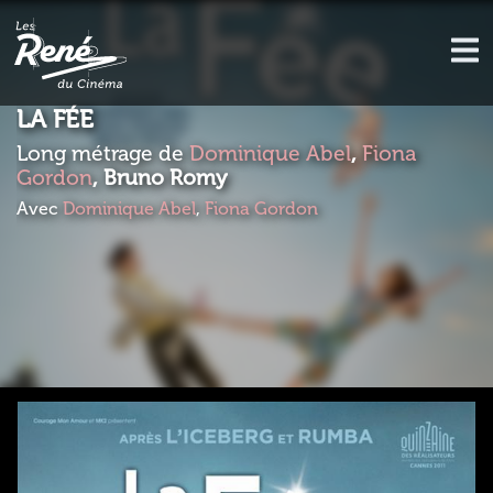
LA FÉE
Long métrage de
Dominique Abel
,
Fiona
Gordon
, Bruno Romy
Avec
Dominique Abel
,
Fiona Gordon