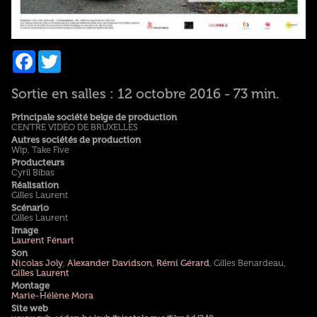
Facebook
Twitter
Sortie en salles : 12 octobre 2016 - 73 min.
Principale société belge de production
CENTRE VIDÉO DE BRUXELLES
Autres sociétés de production
Wip, Take Five
Producteurs
Cyril Bibas
Réalisation
Gilles Laurent
Scénario
Gilles Laurent
Image
Laurent Fénart
Son
Nicolas Joly
,
Alexander Davidson
,
Rémi Gérard
, Gilles Benardeau,
Gilles Laurent
Montage
Marie-Hélène Mora
Site web