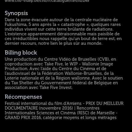
www.cvb-videp.be/cvb/fr/catalogue/film/id/249
Synopsis
Dans la zone évacuée autour de la centrale nucléaire de
Fukushima, 5 ans après la « catastrophe », quelques rares
individus vivent sur cette terre brûlante de radiations.
L'existence apparemment déraisonnable mais paisible de
ces irréductibles nous rappelle qu'un bout de terre est, en
dernier recours, notre lien le plus sûr au monde.
Billing block
Une production du Centre Vidéo de Bruxelles (CVB), en
coproduction avec Take Five, le WIP - Wallonie Image
Production. Avec l'aide du Centre du Cinéma et de
l'audiovisuel de la Fédération Wallonie-Bruxelles, de la
Loterie nationale et de la Région wallonne. Avec le soutien
du Tax Shelter du Gouvernement fédéral de Belgique en
association avec Take Five Invest.
Récompenses
Festival international du film d'Amiens - PRIX DU MEILLEUR
DOCUMENTAIRE (novembre 2016) | Rencontres
Internationales Sciences et Cinéma (RISC) de Marseille -
GRAND PRIX 2016, catégorie moyens et longs métrages