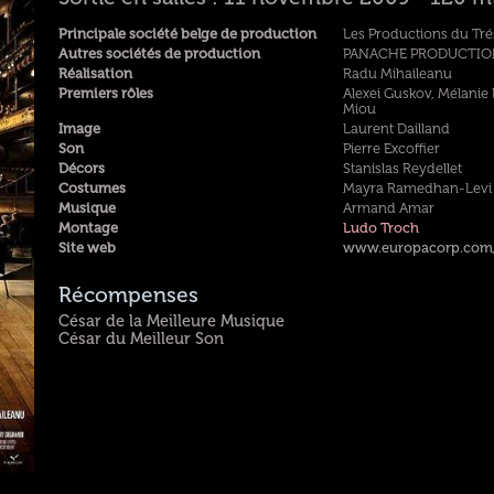
Principale société belge de production
Les Productions du Tré
Autres sociétés de production
PANACHE PRODUCTIONS, 
Réalisation
Radu Mihaileanu
Premiers rôles
Alexei Guskov, Mélanie 
Miou
Image
Laurent Dailland
Son
Pierre Excoffier
Décors
Stanislas Reydellet
Costumes
Mayra Ramedhan-Levi
Musique
Armand Amar
Montage
Ludo Troch
Site web
www.europacorp.com/d
Récompenses
César de la Meilleure Musique
César du Meilleur Son