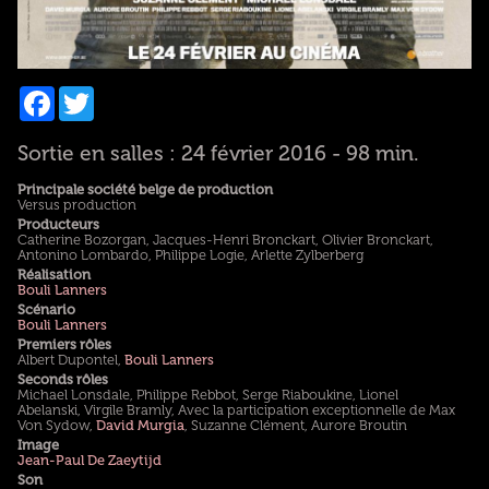
Facebook
Twitter
Sortie en salles : 24 février 2016 - 98 min.
Principale société belge de production
Versus production
Producteurs
Catherine Bozorgan, Jacques-Henri Bronckart, Olivier Bronckart,
Antonino Lombardo, Philippe Logie, Arlette Zylberberg
Réalisation
Bouli Lanners
Scénario
Bouli Lanners
Premiers rôles
Albert Dupontel,
Bouli Lanners
Seconds rôles
Michael Lonsdale, Philippe Rebbot, Serge Riaboukine, Lionel
Abelanski, Virgile Bramly, Avec la participation exceptionnelle de Max
Von Sydow,
David Murgia
, Suzanne Clément, Aurore Broutin
Image
Jean-Paul De Zaeytijd
Son