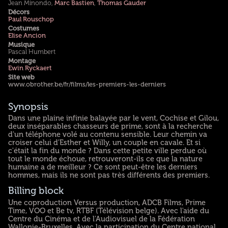
Jean Minondo,
Marc Bastien
,
Thomas Gauder
Décors
Paul Rouschop
Costumes
Elise Ancion
Musique
Pascal Humbert
Montage
Ewin Ryckaert
Site web
www.obrother.be/fr/films/les-premiers-les-derniers
Synopsis
Dans une plaine infinie balayée par le vent, Cochise et Gilou,
deux inséparables chasseurs de prime, sont à la recherche
d'un téléphone volé au contenu sensible. Leur chemin va
croiser celui d'Esther et Willy, un couple en cavale. Et si
c'était la fin du monde ? Dans cette petite ville perdue où
tout le monde échoue, retrouveront-ils ce que la nature
humaine a de meilleur ? Ce sont peut-être les derniers
hommes, mais ils ne sont pas très différents des premiers.
Billing block
Une coproduction Versus production, ADCB Films, Prime
Time, VOO et Be tv, RTBF (Télévision belge). Avec l'aide du
Centre du Cinéma et de l'Audiovisuel de la Fédération
Wallonie-Bruxelles. Avec la participation du Centre national