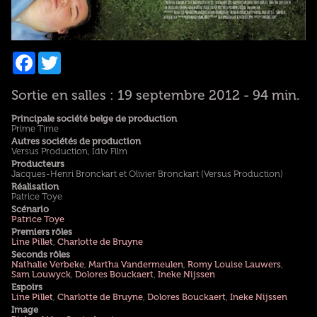
Facebook
Twitter
Sortie en salles : 19 septembre 2012 - 94 min.
Principale société belge de production
Prime Time
Autres sociétés de production
Versus Production, Idtv Film
Producteurs
Jacques-Henri Bronckart et Olivier Bronckart (Versus Production)
Réalisation
Patrice Toye
Scénario
Patrice Toye
Premiers rôles
Line Pillet
,
Charlotte de Bruyne
Seconds rôles
Nathalie Verbeke
,
Martha Vandermeulen
,
Romy Louise Lauwers
,
Sam Louwyck
,
Dolores Bouckaert
,
Ineke Nijssen
Espoirs
Line Pillet
,
Charlotte de Bruyne
,
Dolores Bouckaert
,
Ineke Nijssen
Image