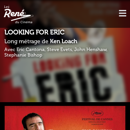
LOOKING FOR ERIC
Long métrage de
Ken Loach
Avec Eric Cantona, Steve Evets, John Henshaw,
Stephanie Bishop