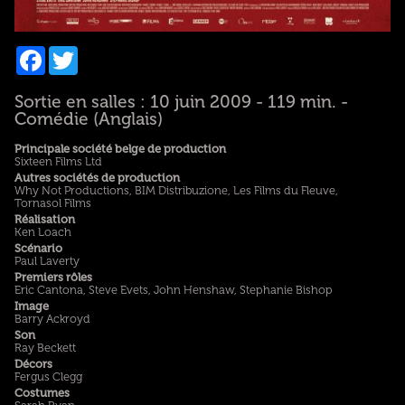
Facebook
Twitter
Sortie en salles : 10 juin 2009 - 119 min. -
Comédie (Anglais)
Principale société belge de production
Sixteen Films Ltd
Autres sociétés de production
Why Not Productions, BIM Distribuzione, Les Films du Fleuve,
Tornasol Films
Réalisation
Ken Loach
Scénario
Paul Laverty
Premiers rôles
Eric Cantona, Steve Evets, John Henshaw, Stephanie Bishop
Image
Barry Ackroyd
Son
Ray Beckett
Décors
Fergus Clegg
Costumes