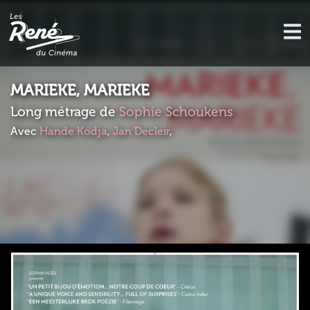
MARIEKE, MARIEKE
Long métrage de
Sophie Schoukens
Avec
Hande Kodja
,
Jan Decleir
,