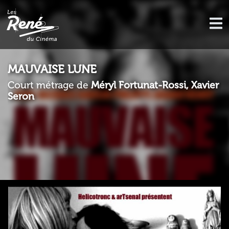
MAUVAISE LUNE
Court métrage de
Méryl Fortunat-Rossi, Xavier
Seron