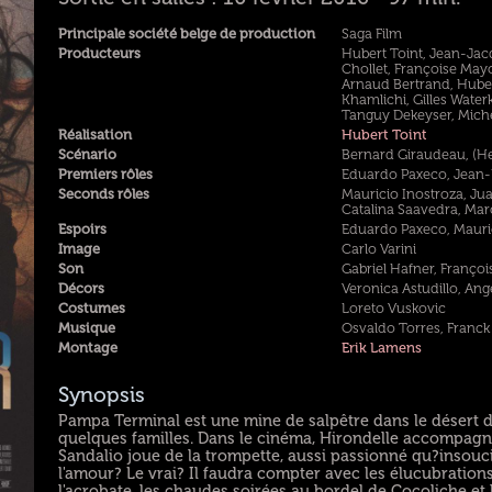
Principale société belge de production
Saga Film
Producteurs
Hubert Toint, Jean-Jacq
Chollet, Françoise Mayo
Arnaud Bertrand, Hubert
Khamlichi, Gilles Waterk
Tanguy Dekeyser, Mic
Réalisation
Hubert Toint
Scénario
Bernard Giraudeau, (He
Premiers rôles
Eduardo Paxeco, Jean-
Seconds rôles
Mauricio Inostroza, Ju
Catalina Saavedra, Mar
Espoirs
Eduardo Paxeco, Mauri
Image
Carlo Varini
Son
Gabriel Hafner, Franço
Décors
Veronica Astudillo, Ange
Costumes
Loreto Vuskovic
Musique
Osvaldo Torres, Franck
Montage
Erik Lamens
Synopsis
Pampa Terminal est une mine de salpêtre dans le désert d'
quelques familles. Dans le cinéma, Hirondelle accompagne 
Sandalio joue de la trompette, aussi passionné qu?insouc
l'amour? Le vrai? Il faudra compter avec les élucubrations
l'acrobate, les chaudes soirées au bordel de Cocoliche et 