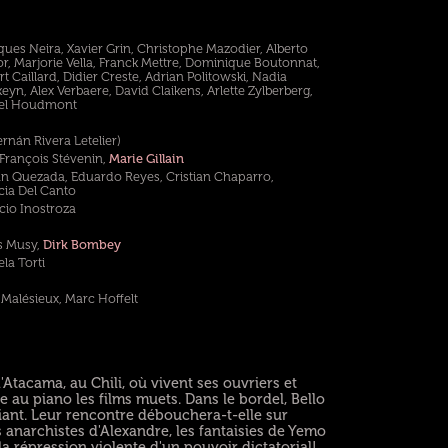
ues Neira, Xavier Grin, Christophe Mazodier, Alberto
r, Marjorie Vella, Franck Mettre, Dominique Boutonnat,
 Caillard, Didier Creste, Adrian Politowski, Nadia
eyn, Alex Verbaere, David Claikens, Arlette Zylberberg,
hel Houdmont
rnán Rivera Letelier)
François Stévenin,
Marie Gillain
an Quezada, Eduardo Reyes, Cristian Chaparro,
cia Del Canto
cio Inostroza
is Musy,
Dirk Bombey
la Torti
 Malésieux, Marc Hoffelt
Atacama, au Chili, où vivent ses ouvriers et
au piano les films muets. Dans le bordel, Bello
iant. Leur rencontre débouchera-t-elle sur
 anarchistes d'Alexandre, les fantaisies de Yemo
la répression violente d'un pouvoir dictatorial!