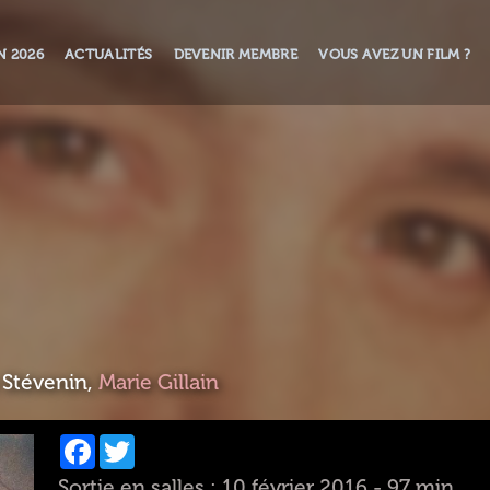
N 2026
ACTUALITÉS
DEVENIR MEMBRE
VOUS AVEZ UN FILM ?
 Stévenin,
Marie Gillain
Facebook
Twitter
Sortie en salles : 10 février 2016 - 97 min.