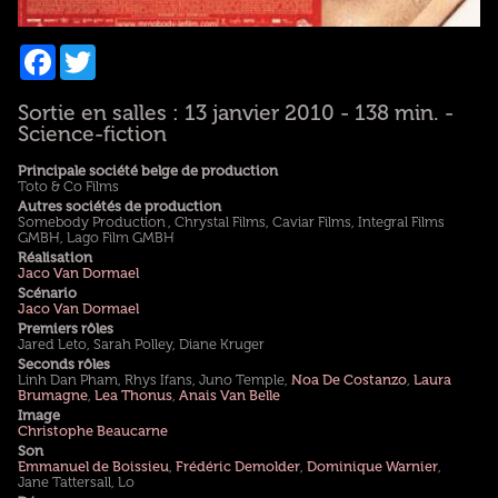
Facebook
Twitter
Sortie en salles : 13 janvier 2010 - 138 min. -
Science-fiction
Principale société belge de production
Toto & Co Films
Autres sociétés de production
Somebody Production , Chrystal Films, Caviar Films, Integral Films
GMBH, Lago Film GMBH
Réalisation
Jaco Van Dormael
Scénario
Jaco Van Dormael
Premiers rôles
Jared Leto, Sarah Polley, Diane Kruger
Seconds rôles
Linh Dan Pham, Rhys Ifans, Juno Temple,
Noa De Costanzo
,
Laura
Brumagne
,
Lea Thonus
,
Anais Van Belle
Image
Christophe Beaucarne
Son
Emmanuel de Boissieu
,
Frédéric Demolder
,
Dominique Warnier
,
Jane Tattersall, Lo