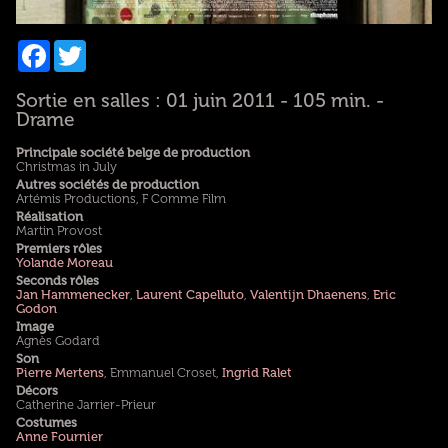
Facebook
Twitter
Sortie en salles : 01 juin 2011 - 105 min. -
Drame
Principale société belge de production
Christmas in July
Autres sociétés de production
Artémis Productions, F Comme Film
Réalisation
Martin Provost
Premiers rôles
Yolande Moreau
Seconds rôles
Jan Hammenecker
,
Laurent Capelluto
,
Valentijn Dhaenens
,
Eric
Godon
Image
Agnès Godard
Son
Pierre Mertens
, Emmanuel Croset,
Ingrid Ralet
Décors
Catherine Jarrier-Prieur
Costumes
Anne Fournier