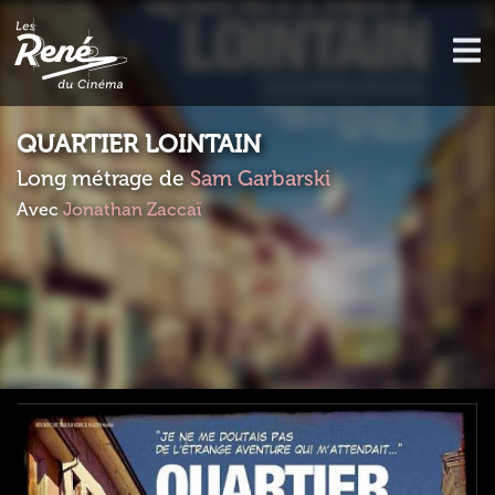
QUARTIER LOINTAIN
Long métrage de
Sam Garbarski
Avec
Jonathan Zaccaï