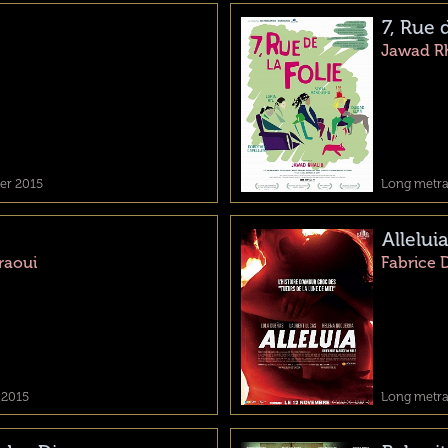
7, Rue d
Jawad Rh
ier 2015
Long metrag
Alleluia
aoui
Fabrice 
 2015
Long metra