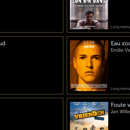
Long metrag
Sud
Eau zo
Emilie 
Long metrage
Foute v
Jan Will