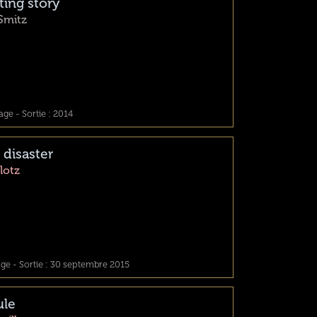
ting story
Smitz
ge - Sortie : 2014
 disaster
lotz
e - Sortie : 30 septembre 2015
le