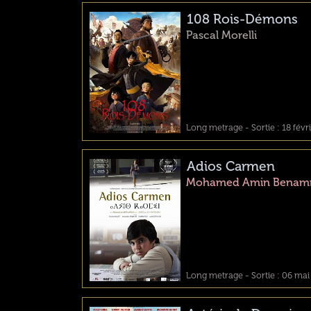
108 Rois-Démons
Pascal Morelli
Long metrage - Sortie : 18 févr
Adios Carmen
Mohamed Amin Benamr
Long metrage - Sortie : 06 mai