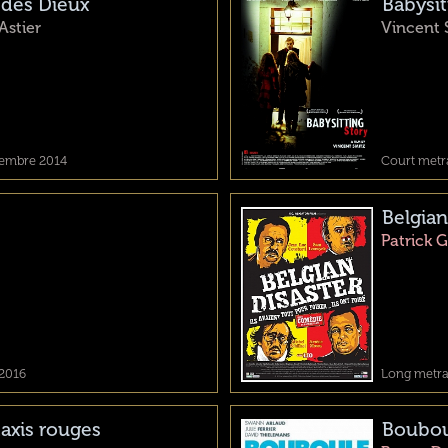
 des Dieux
Babysit
Astier
Vincent 
vembre 2014
Court metra
Belgian
Patrick G
 2016
Long metrag
taxis rouges
Boubou