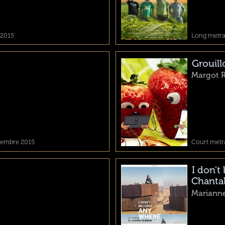
 2015
Long metrag
Grouil
Margot 
ptembre 2015
Court metra
I don't
Chanta
Mariann