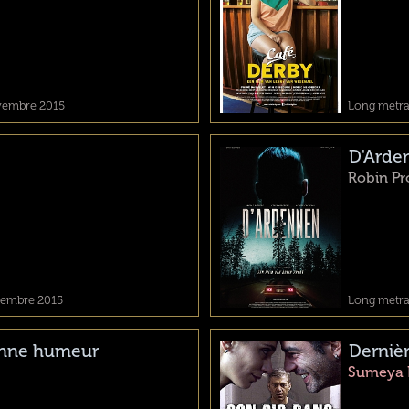
ovembre 2015
Long metrag
D'Arde
Robin Pr
ptembre 2015
Long metrag
bonne humeur
Derniè
Sumeya 