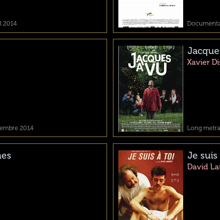
l 2014
Documentair
Jacque
Xavier D
vembre 2014
Long metrag
mes
Je suis 
David L