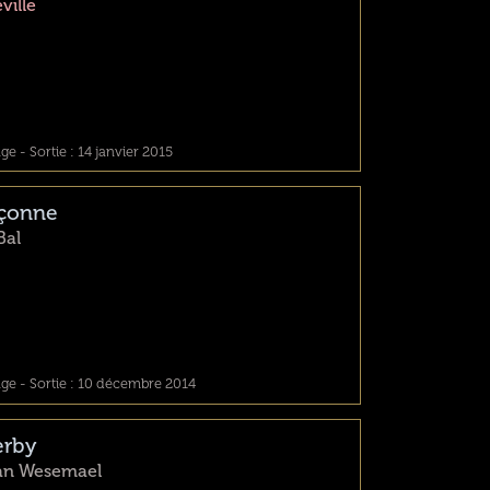
ville
e - Sortie : 14 janvier 2015
çonne
Bal
ge - Sortie : 10 décembre 2014
erby
an Wesemael