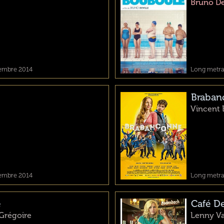
Bruno De
cembre 2014
Long metrag
Braban
Vincent 
cembre 2014
Long metra
e
Café D
 Grégoire
Lenny V